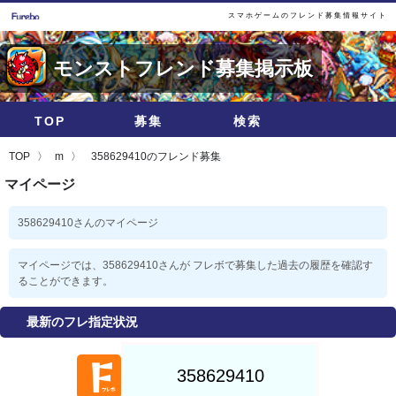
スマホゲームのフレンド募集情報サイト
モンストフレンド募集掲示板
TOP
募集
検索
TOP
m
358629410のフレンド募集
マイページ
358629410さんのマイページ
マイページでは、358629410さんが フレボで募集した過去の履歴を確認す
ることができます。
最新のフレ指定状況