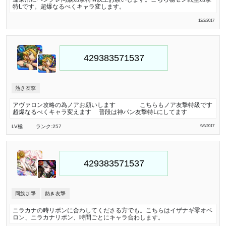
特Lです。超爆なるべくキャラ変します。
12/2/2017
熱き友撃
アヴァロン攻略の為ノアお願いします こちらもノア友撃特級です
超爆なるべくキャラ変えます 普段は神パン友撃特Lにしてます
LV極
ランク:257
9/9/2017
同族加撃
熱き友撃
ニラカナの時リボンに合わしてくださる方でも。こちらはイザナギ零オベ
ロン、ニラカナリボン、時間ごとにキャラ合わします。