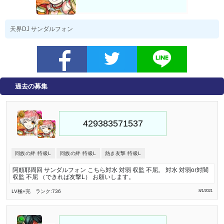
天界DJ サンダルフォン
過去の募集
同族の絆 特級L
同族の絆 特級L
熱き友撃 特級L
阿頼耶周回 サンダルフォン こちら対水 対弱 収監 不屈。 対水 対弱or対闇
収監 不屈 （できれば友撃L） お願いします。
LV極
+完
ランク:736
8/1/2021