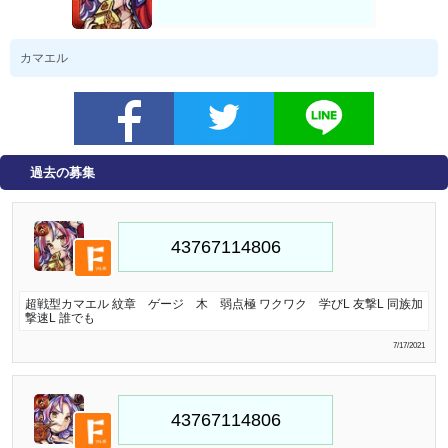
カマエル
過去の募集
超戦型カマエル 紋章 ゲージ 木 弱点極 ワクワク 学びL 友撃L 同族加
撃速L 誰でも
7/17/2021