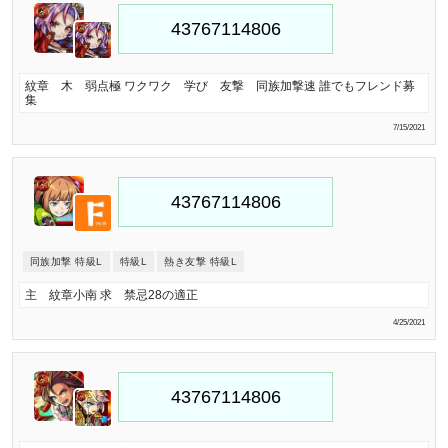
紋章 木 弱点極 ワクワク 学び 友撃 同族加撃速 誰でもフレンド募
集
7/15/2021
同族加撃 特級L
特級L
熱き友撃 特級L
主 紋章小南 求 禁忌28の適正
4/25/2021