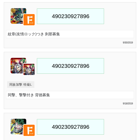
紋章(友情ロック)つき 刹那募集
9/30/2019
同族加撃 特級L
同撃、撃撃付き 背徳募集
9/18/2019