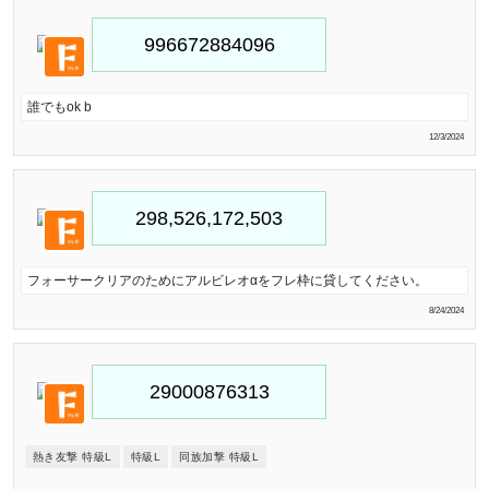
誰でもok b
12/3/2024
フォーサークリアのためにアルビレオαをフレ枠に貸してください。
8/24/2024
熱き友撃 特級L
特級L
同族加撃 特級L