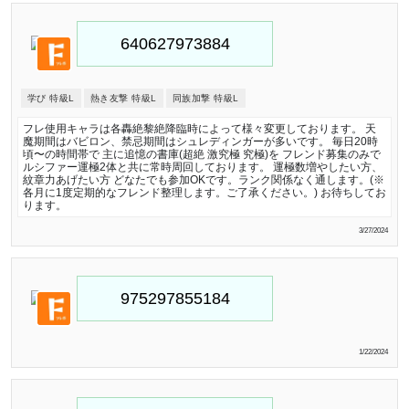
学び 特級L
熱き友撃 特級L
同族加撃 特級L
フレ使用キャラは各轟絶黎絶降臨時によって様々変更しております。 天
魔期間はバビロン、禁忌期間はシュレディンガーが多いです。 毎日20時
頃〜の時間帯で 主に追憶の書庫(超絶 激究極 究極)を フレンド募集のみで
ルシファー運極2体と共に常時周回しております。 運極数増やしたい方、
紋章力あげたい方 どなたでも参加OKです。ランク関係なく通します。(※
各月に1度定期的なフレンド整理します。ご了承ください。) お待ちしてお
ります。
3/27/2024
1/22/2024