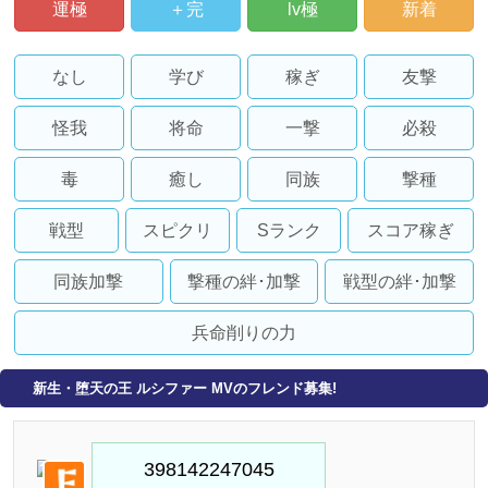
運極
＋完
lv極
新着
なし
学び
稼ぎ
友撃
怪我
将命
一撃
必殺
毒
癒し
同族
撃種
戦型
スピクリ
Sランク
スコア稼ぎ
同族加撃
撃種の絆･加撃
戦型の絆･加撃
兵命削りの力
新生・堕天の王 ルシファー MVのフレンド募集!