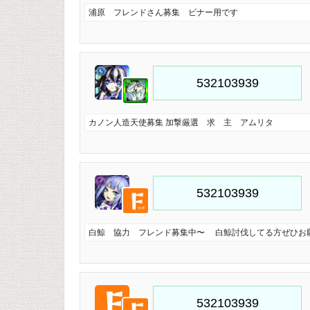
浦原 フレンドさん募集 ビナー用です
カノン人造天使募集 加撃厳選 求 主 アムリタ
白鯨 協力 フレンド募集中〜 白鯨討伐してる方ぜひお願い