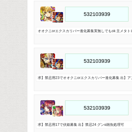
オオクニorエクスカリバー進化募集実無しでもok 主メタト
求】禁忌用23でオオクニorエクスカリバー進化募集 出】ア
求】禁忌用17で伏姫募集 出】禁忌24 グンα雑魚処理可