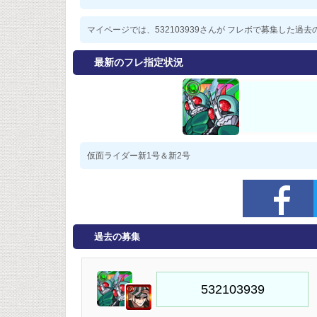
マイページでは、532103939さんが フレボで募集した
最新のフレ指定状況
仮面ライダー新1号＆新2号
過去の募集