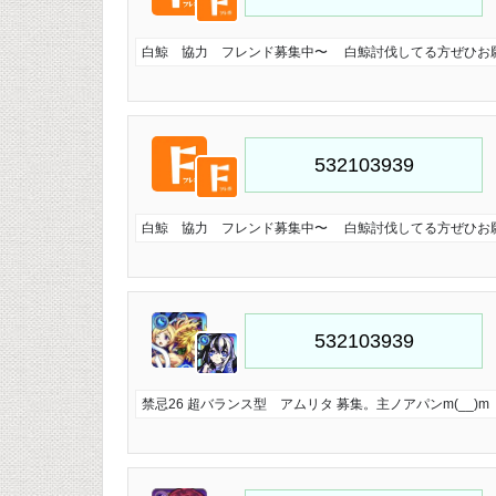
白鯨 協力 フレンド募集中〜 白鯨討伐してる方ぜひお願い
白鯨 協力 フレンド募集中〜 白鯨討伐してる方ぜひお願い
禁忌26 超バランス型 アムリタ 募集。主ノアパンm(__)m