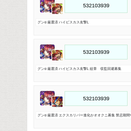
グンα 厳選済 ハイビスカス友撃L
グンα 厳選済 ハイビスカス友撃L 紋章 収監回避募集
グンα 厳選済 エクスカリバー進化かオオクニ募集 禁忌期間