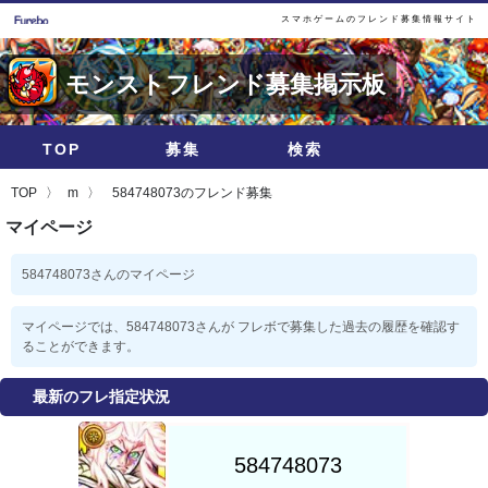
スマホゲームのフレンド募集情報サイト
モンストフレンド募集掲示板
TOP
募集
検索
TOP
m
584748073のフレンド募集
マイページ
584748073さんのマイページ
マイページでは、584748073さんが フレボで募集した過去の履歴を確認す
ることができます。
最新のフレ指定状況