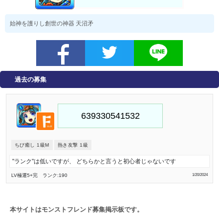
始神を護りし創世の神器 天沼矛
過去の募集
ちび癒し 1級M
熱き友撃 1級
"ランク"は低いですが、 どちらかと言うと初心者じゃないです
LV極
運5
+完
ランク:190
1/20/2024
本サイトはモンストフレンド募集掲示板です。