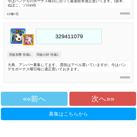
今はパンデモのボーナス曜日に沿って厳選紋章適正置いてます。(坂本、
ぬぼこ、ゾロext)
LV極
+完
9/22/2022
同族加撃 特級L
同族の絆 特級L
大典、アンバー募集してます。 普段はアベル置いていますが、今はパン
デモボーナス曜日毎に適正置いておきます。
9/22/2022
«前へ
次へ»
募集はこちらから