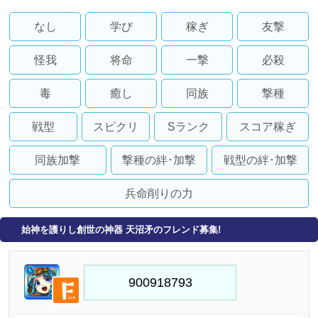
なし
学び
稼ぎ
友撃
怪我
将命
一撃
必殺
毒
癒し
同族
撃種
戦型
スピクリ
Sランク
スコア稼ぎ
同族加撃
撃種の絆･加撃
戦型の絆･加撃
兵命削りの力
始神を護りし創世の神器 天沼矛のフレンド募集!