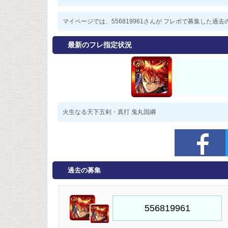
マイページでは、556819961さんが フレボで募集した
最新のフレ指定状況
火生なる天下五剣・真打 鬼丸国綱
過去の募集