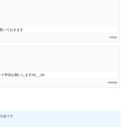
正置いておきます
7/7/2021
申請お願いしますm(_ _)m
4/13/2018
示板です