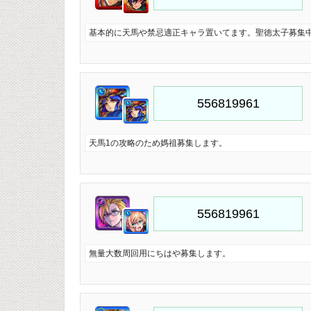
基本的に天馬や禁忌適正キャラ置いてます。聖徳太子募集
天馬1の攻略のため媽祖募集します。
無量大数周回用にちはや募集します。