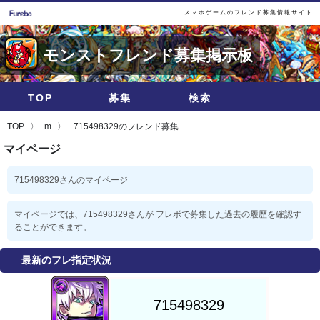
スマホゲームのフレンド募集情報サイト
モンストフレンド募集掲示板
TOP
募集
検索
TOP
m
715498329のフレンド募集
マイページ
715498329さんのマイページ
マイページでは、715498329さんが フレボで募集した過去の履歴を確認す
ることができます。
最新のフレ指定状況