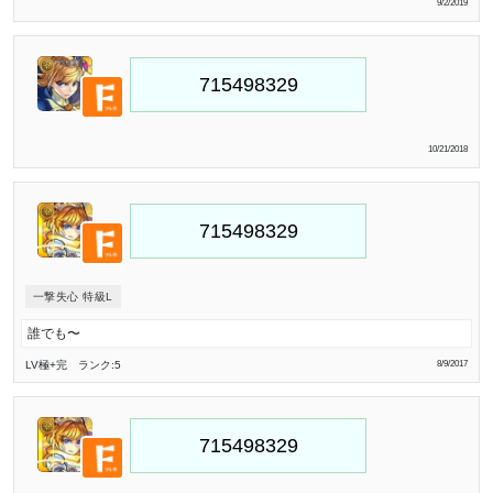
9/2/2019
10/21/2018
一撃失心 特級L
誰でも〜
LV極
+完
ランク:5
8/9/2017