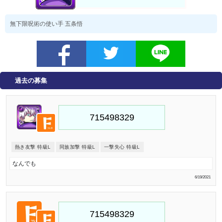
無下限呪術の使い手 五条悟
過去の募集
熱き友撃 特級L
同族加撃 特級L
一撃失心 特級L
なんでも
6/19/2021