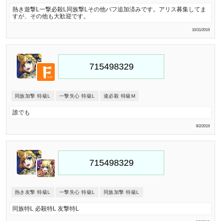
熱き遊撃L一撃必殺L同族撃Lその他バフ追加済みです。アリス募集してま
すが、その他も大歓迎です。
10/31/2019
同族加撃 特級L
一撃失心 特級L
速必殺 特級M
誰でも
9/2/2019
熱き友撃 特級L
一撃失心 特級L
同族加撃 特級L
同族特L 必殺特L 友撃特L