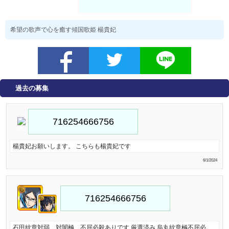
希望の歌声で心を癒す傾国歌姫 楊貴妃
過去の募集
楊貴妃お願いします。 こちらも楊貴妃です
6/1/2024
石田紋章対弱、対闇極、不屈必殺ありです 厳選済み 烏丸紋章極不屈必