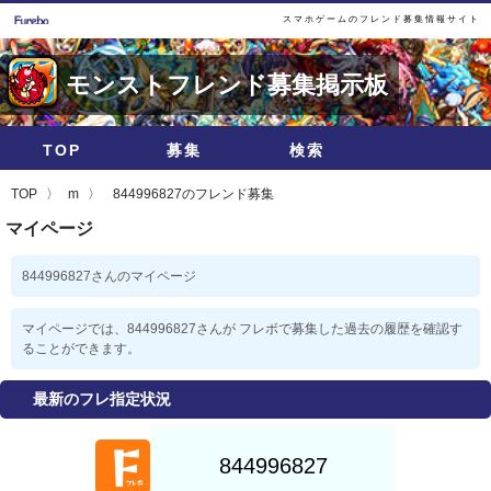
スマホゲームのフレンド募集情報サイト
モンストフレンド募集掲示板
TOP
募集
検索
TOP
m
844996827のフレンド募集
マイページ
844996827さんのマイページ
マイページでは、844996827さんが フレボで募集した過去の履歴を確認す
ることができます。
最新のフレ指定状況