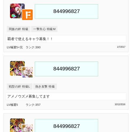
同族の絆 特級
一撃失心 特級M
覇者で使えるキャラ募集！！
LV極
運5
+完
ランク:390
1/7/2017
戦型の絆 特級L
熱き友撃 特級
アメノウズメ募集してます
LV極
運5
ランク:357
10/12/2016