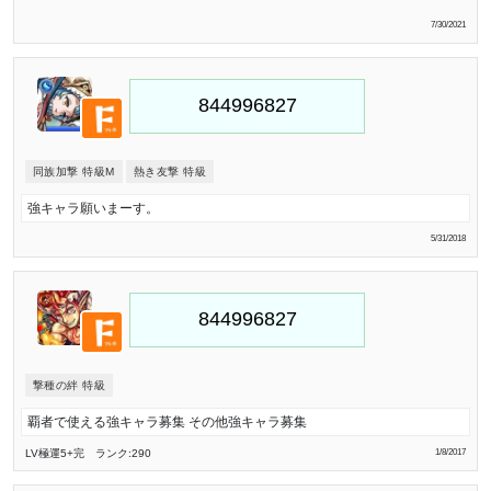
7/30/2021
同族加撃 特級M
熱き友撃 特級
強キャラ願いまーす。
5/31/2018
撃種の絆 特級
覇者で使える強キャラ募集 その他強キャラ募集
LV極
運5
+完
ランク:290
1/8/2017