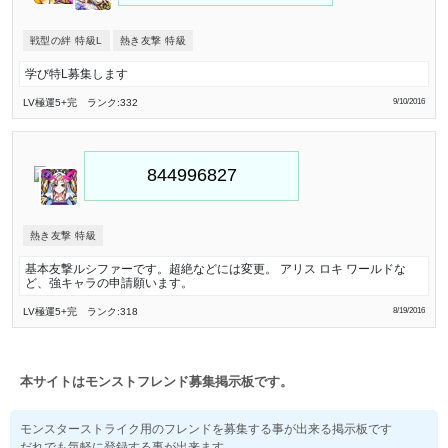
戦型の絆 特級L
熱き友撃 特級
学び特L募集します
LV極
運5
+完
ランク:332
9/10/2016
熱き友撃 特級
基本友撃ルシファーです。超絶などには変更。 アリス ロキ ワールドな
ど、強キャラの申請願います。
LV極
運5
+完
ランク:318
8/19/2016
本サイトはモンストフレンド募集掲示板です。
モンスターストライク用のフレンドを募集する事が出来る掲示板です
だれでも気軽に登録する事が出来ます。