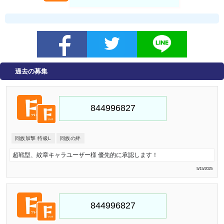
過去の募集
同族加撃 特級L
同族の絆
超戦型、紋章キャラユーザー様 優先的に承認します！
5/15/2025