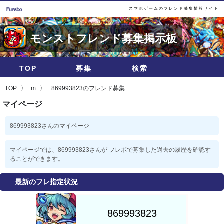
スマホゲームのフレンド募集情報サイト
モンストフレンド募集掲示板
TOP
募集
検索
TOP
m
869993823のフレンド募集
マイページ
869993823さんのマイページ
マイページでは、869993823さんが フレボで募集した過去の履歴を確認す
ることができます。
最新のフレ指定状況