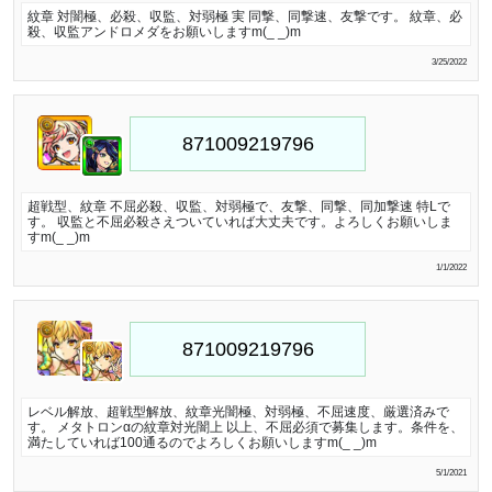
紋章 対闇極、必殺、収監、対弱極 実 同撃、同撃速、友撃です。 紋章、必
殺、収監アンドロメダをお願いしますm(_ _)m
3/25/2022
超戦型、紋章 不屈必殺、収監、対弱極で、友撃、同撃、同加撃速 特Lで
す。 収監と不屈必殺さえついていれば大丈夫です。よろしくお願いしま
すm(_ _)m
1/1/2022
レベル解放、超戦型解放、紋章光闇極、対弱極、不屈速度、厳選済みで
す。 メタトロンαの紋章対光闇上 以上、不屈必須で募集します。条件を、
満たしていれば100通るのでよろしくお願いしますm(_ _)m
5/1/2021