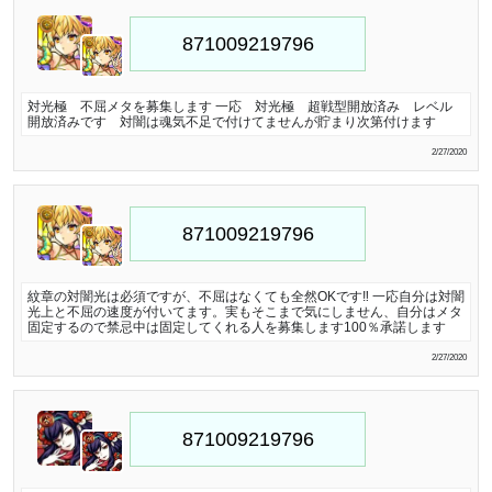
対光極 不屈メタを募集します 一応 対光極 超戦型開放済み レベル
開放済みです 対闇は魂気不足で付けてませんが貯まり次第付けます
2/27/2020
紋章の対闇光は必須ですが、不屈はなくても全然OKです‼️ 一応自分は対闇
光上と不屈の速度が付いてます。実もそこまで気にしません、自分はメタ
固定するので禁忌中は固定してくれる人を募集します100％承諾します
2/27/2020