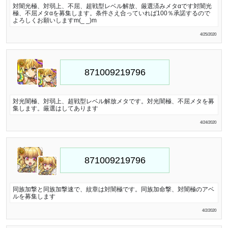
対闇光極、対弱上、不屈、超戦型レベル解放、厳選済みメタαです対闇光
極、不屈メタαを募集します。条件さえ合っていれば100％承諾するので
よろしくお願いしますm(_ _)m
4/25/2020
対光闇極、対弱上、超戦型レベル解放メタです。対光闇極、不屈メタを募
集します。厳選はしてあります
4/24/2020
同族加撃と同族加撃速で、紋章は対闇極です。同族加命撃、対闇極のアベ
ルを募集します
4/2/2020