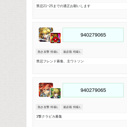
禁忌21~25までの適正お願いします
熱き友撃 特級L
速必殺 特級L
禁忌フレンド募集、主ワトソン
熱き友撃 特級L
速必殺 特級L
3撃クラピカ募集