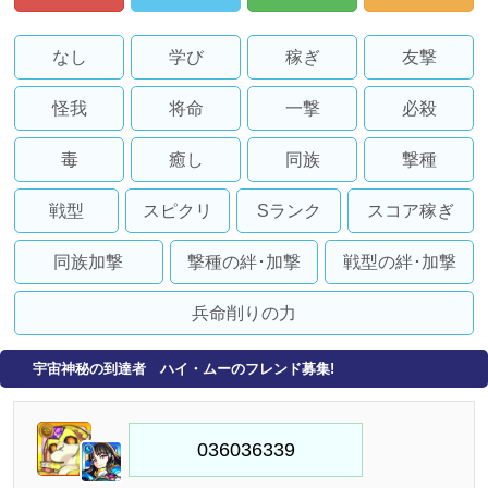
なし
学び
稼ぎ
友撃
怪我
将命
一撃
必殺
毒
癒し
同族
撃種
戦型
スピクリ
Sランク
スコア稼ぎ
同族加撃
撃種の絆･加撃
戦型の絆･加撃
兵命削りの力
宇宙神秘の到達者 ハイ・ムーのフレンド募集!