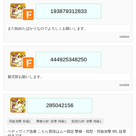
まだ始めたばかりなのでよろしくお願いします。
1/23/2019
紫式部お願いします。
1/21/2019
同族加撃 特級L
撃種の絆･加撃 特級L
戦型の絆･加撃 特級L
ベディヴィア急募 こちら普段はムー固定 撃種・戦型・同族加撃 特L 紋章
付きです。