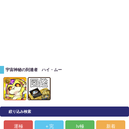
宇宙神秘の到達者 ハイ・ムー
絞り込み検索
運極
＋完
lv極
新着