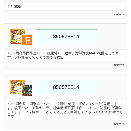
毛利募集
12/18/2018
ムー(同命撃同撃速ハート強化特Ｌ、紋章、対闇対光NPHW)固定してま
す。フレ枠余ってるんで誰でも歓迎！
12/18/2018
ムー(同命撃、同撃速、ハート、対闇、対光、HWマスター付)固定しま
す。紋章ついてる強キャラ、超爆絶適正(打神鞭、ベトベ、刹那)など募集
してます。フレ枠余ってるんでどんどん申請して下さい！だいたいオケし
ます！
12/18/2018