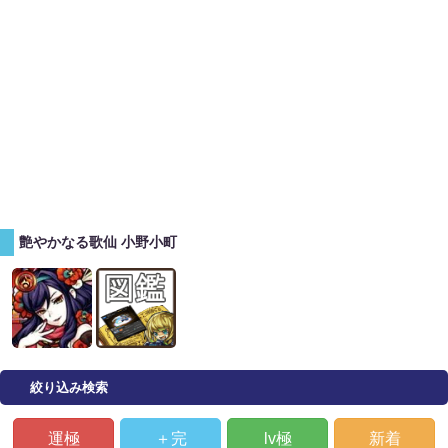
艶やかなる歌仙 小野小町
絞り込み検索
運極
＋完
lv極
新着