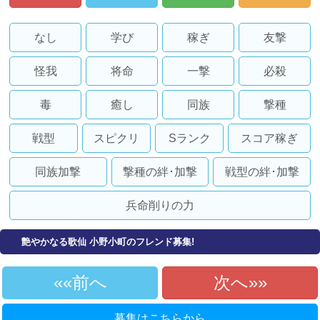
なし
学び
稼ぎ
友撃
怪我
将命
一撃
必殺
毒
癒し
同族
撃種
戦型
スピクリ
Sランク
スコア稼ぎ
同族加撃
撃種の絆･加撃
戦型の絆･加撃
兵命削りの力
艶やかなる歌仙 小野小町のフレンド募集!
«前へ
次へ»
募集はこちらから