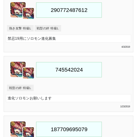
熱き友撃 特級L
戦型の絆 特級L
禁忌19用にソロモン進化募集
4/3/2019
戦型の絆 特級L
進化ソロモンお願いします
1/23/2019