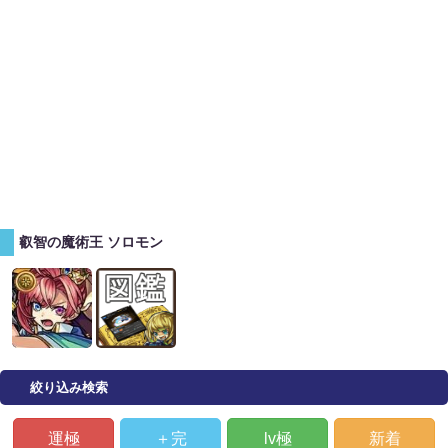
叡智の魔術王 ソロモン
絞り込み検索
運極
＋完
lv極
新着