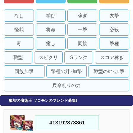
なし
学び
稼ぎ
友撃
怪我
将命
一撃
必殺
毒
癒し
同族
撃種
戦型
スピクリ
Sランク
スコア稼ぎ
同族加撃
撃種の絆･加撃
戦型の絆･加撃
兵命削りの力
叡智の魔術王 ソロモンのフレンド募集!