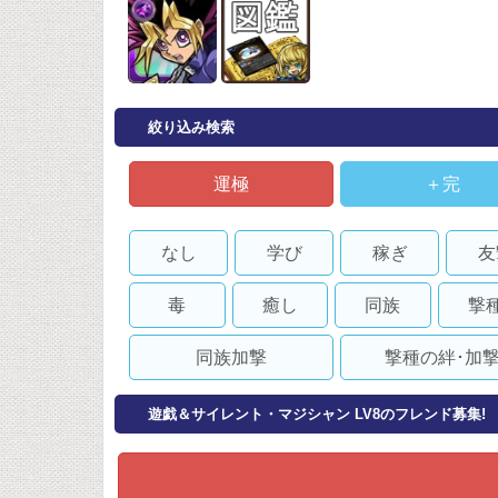
絞り込み検索
運極
＋完
なし
学び
稼ぎ
友
毒
癒し
同族
撃
同族加撃
撃種の絆･加
遊戯＆サイレント・マジシャン LV8のフレンド募集!