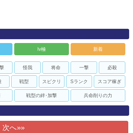
lv極
新着
撃
怪我
将命
一撃
必殺
種
戦型
スピクリ
Sランク
スコア稼ぎ
撃
戦型の絆･加撃
兵命削りの力
次へ»