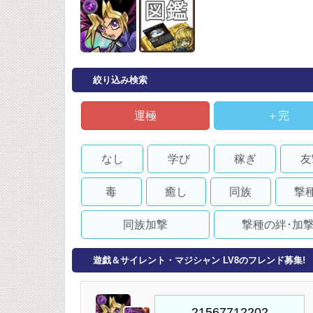
絞り込み検索
運極
＋完
なし
学び
稼ぎ
友
毒
癒し
同族
撃
同族加撃
撃種の絆･加
遊戯＆サイレント・マジシャン LV8のフレンド募集!