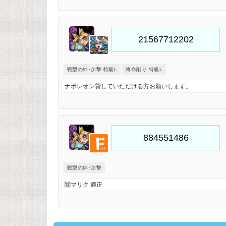
戦型の絆･加撃 特級L
将命削り 特級L
ナポレオン貸していただける方お願いします。
戦型の絆･加撃
闇マリク 適正