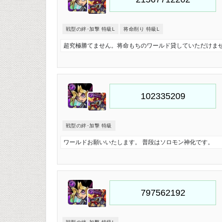
戦型の絆･加撃 特級L
将命削り 特級L
超究極勝てません。将命もちのワールド貸していただけま
戦型の絆･加撃 特級
ワールドお願いいたします。 普段はソロモン神化です。