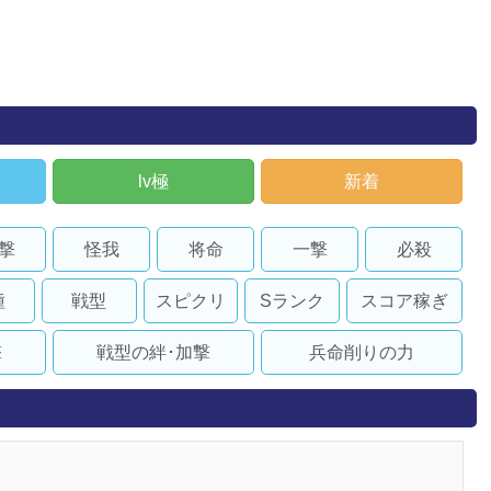
lv極
新着
撃
怪我
将命
一撃
必殺
種
戦型
スピクリ
Sランク
スコア稼ぎ
撃
戦型の絆･加撃
兵命削りの力