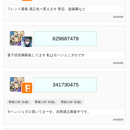
フレンド募集 適正色々変えます 禁忌、超爆轟など
10/15/2020
童子切安綱募集してます 私はモヘジョニダロです
10/15/2020
撃種の絆 特級L
撃種の絆 特級L
撃種の絆 特級L
モヘンジョダロ置いてまーす。未開適正募集中です。
10/15/2020