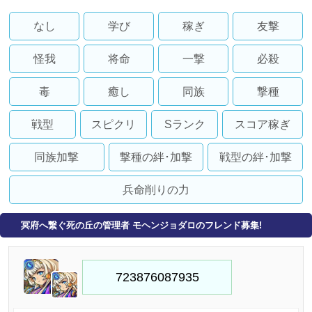
なし
学び
稼ぎ
友撃
怪我
将命
一撃
必殺
毒
癒し
同族
撃種
戦型
スピクリ
Sランク
スコア稼ぎ
同族加撃
撃種の絆･加撃
戦型の絆･加撃
兵命削りの力
冥府へ繋ぐ死の丘の管理者 モヘンジョダロのフレンド募集!