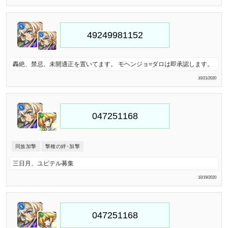
轟絶、禁忌、未開適正を置いてます。 モヘンジョ=ダロは即承認します。
10/21/2020
同族加撃
撃種の絆･加撃
三日月、ユピテル募集
10/19/2020