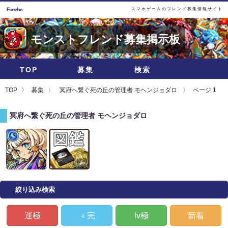
スマホゲームのフレンド募集情報サイト
モンストフレンド募集掲示板
TOP
募集
検索
TOP
募集
冥府へ繋ぐ死の丘の管理者 モヘンジョダロ
ページ 1
冥府へ繋ぐ死の丘の管理者 モヘンジョダロ
絞り込み検索
運極
＋完
lv極
新着