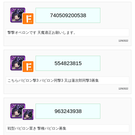
撃撃オベロンです 天魔適正お願いします。
12/9/2022
こちらバビロン撃3 バビロン同撃3 又は蓮次郎同撃3募集
12/9/2022
戦型バビロン置き 撃種バビロン募集