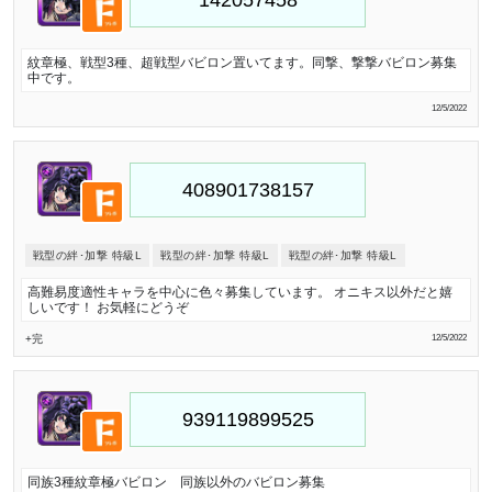
紋章極、戦型3種、超戦型バビロン置いてます。同撃、撃撃バビロン募集
中です。
12/5/2022
戦型の絆･加撃 特級L
戦型の絆･加撃 特級L
戦型の絆･加撃 特級L
高難易度適性キャラを中心に色々募集しています。 オニキス以外だと嬉
しいです！ お気軽にどうぞ
+完
12/5/2022
同族3種紋章極バビロン 同族以外のバビロン募集