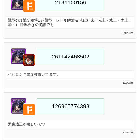
戦型の加撃３種特L 超戦型・レベル解放済 魂は粗末（光上・水上・木上・
弱下） 枠埋めなので誰でも
12/10/2022
バビロン同撃３種置いてます。
12/9/2022
天魔適正が嬉しいでつ
12/9/2022