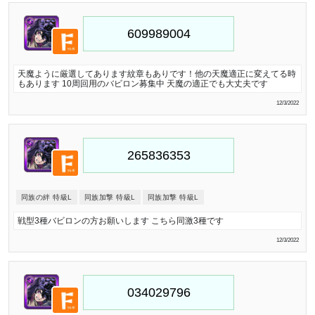
天魔ように厳選してあります紋章もありです！他の天魔適正に変えてる時
もあります 10周回用のバビロン募集中 天魔の適正でも大丈夫です
12/3/2022
同族の絆 特級L
同族加撃 特級L
同族加撃 特級L
戦型3種バビロンの方お願いします こちら同激3種です
12/3/2022