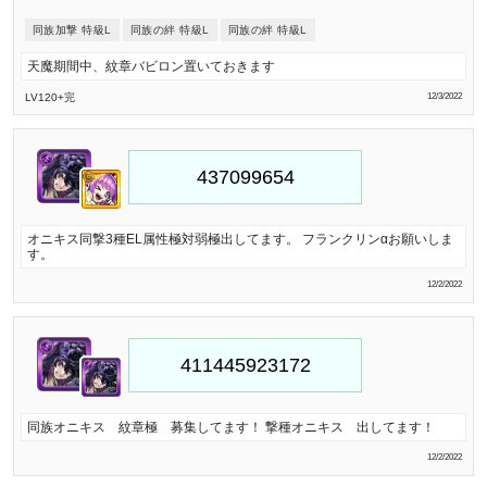
同族加撃 特級L
同族の絆 特級L
同族の絆 特級L
天魔期間中、紋章バビロン置いておきます
LV120
+完
12/3/2022
オニキス同撃3種EL属性極対弱極出してます。 フランクリンαお願いしま
す。
12/2/2022
同族オニキス 紋章極 募集してます！ 撃種オニキス 出してます！
12/2/2022