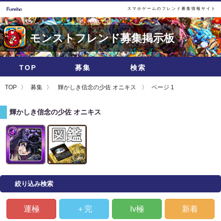
スマホゲームのフレンド募集情報サイト
モンストフレンド募集掲示板
TOP
募集
検索
TOP
募集
輝かしき信念の少佐 オニキス
ページ 1
輝かしき信念の少佐 オニキス
絞り込み検索
運極
＋完
lv極
新着