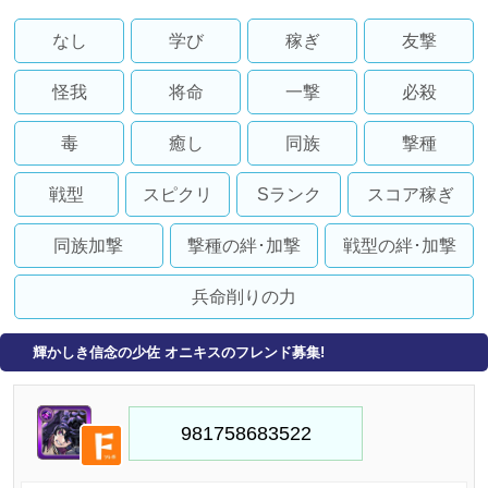
なし
学び
稼ぎ
友撃
怪我
将命
一撃
必殺
毒
癒し
同族
撃種
戦型
スピクリ
Sランク
スコア稼ぎ
同族加撃
撃種の絆･加撃
戦型の絆･加撃
兵命削りの力
輝かしき信念の少佐 オニキスのフレンド募集!