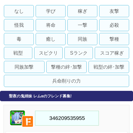
なし
学び
稼ぎ
友撃
怪我
将命
一撃
必殺
毒
癒し
同族
撃種
戦型
スピクリ
Sランク
スコア稼ぎ
同族加撃
撃種の絆･加撃
戦型の絆･加撃
兵命削りの力
聖夜の鬼姉妹 レムαのフレンド募集!