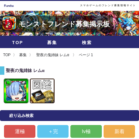
スマホゲームのフレンド募集情報サイト
モンストフレンド募集掲示板
TOP
募集
検索
TOP
募集
聖夜の鬼姉妹 レムα
ページ 1
聖夜の鬼姉妹 レムα
絞り込み検索
運極
＋完
lv極
新着