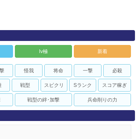
lv極
新着
撃
怪我
将命
一撃
必殺
種
戦型
スピクリ
Sランク
スコア稼ぎ
撃
戦型の絆･加撃
兵命削りの力