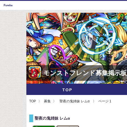
モンストフレンド募集掲示板
TOP
TOP
募集
聖夜の鬼姉妹 レムα
ページ 1
聖夜の鬼姉妹 レムα