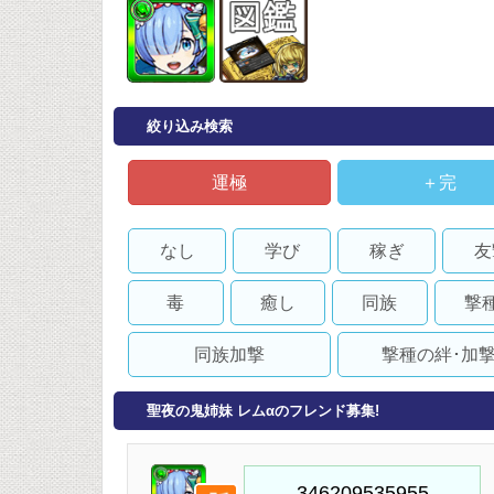
絞り込み検索
運極
＋完
なし
学び
稼ぎ
友
毒
癒し
同族
撃
同族加撃
撃種の絆･加
聖夜の鬼姉妹 レムαのフレンド募集!