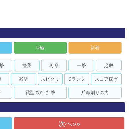
lv極
新着
撃
怪我
将命
一撃
必殺
種
戦型
スピクリ
Sランク
スコア稼ぎ
撃
戦型の絆･加撃
兵命削りの力
次へ»