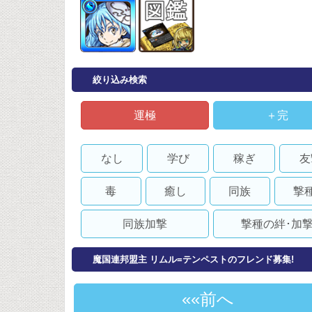
絞り込み検索
運極
＋完
なし
学び
稼ぎ
友
毒
癒し
同族
撃
同族加撃
撃種の絆･加
魔国連邦盟主 リムル=テンペストのフレンド募集!
«前へ