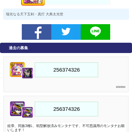
瑞光なる天下五剣・真打 大典太光世
過去の募集
10/3/2024
紋章、同族3種L、戦型解放済みモンタナです、不可思議用のモンタナお願
いします！