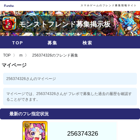
スマホゲームのフレンド募集情報サイト
モンストフレンド募集掲示板
TOP
募集
検索
TOP
m
256374326のフレンド募集
マイページ
256374326さんのマイページ
マイページでは、256374326さんが フレボで募集した過去の履歴を確認す
ることができます。
最新のフレ指定状況