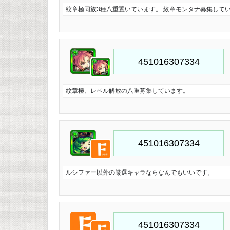
紋章極同族3種八重置いています。 紋章モンタナ募集して
紋章極、レベル解放の八重募集しています。
ルシファー以外の厳選キャラならなんでもいいです。