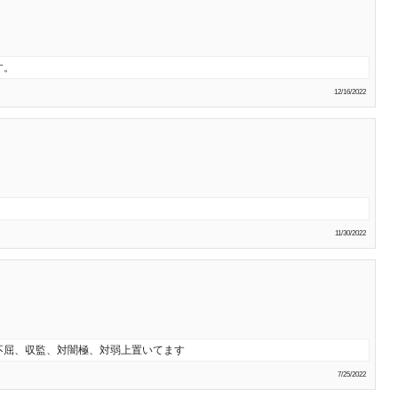
す。
12/16/2022
11/30/2022
不屈、収監、対闇極、対弱上置いてます
7/25/2022