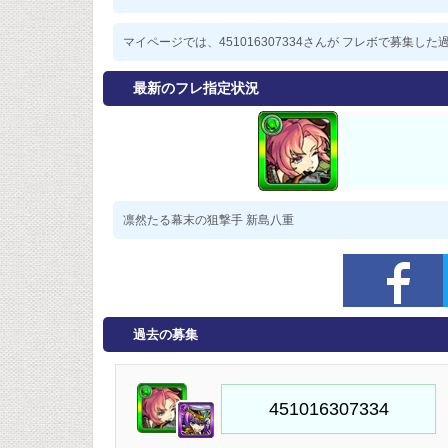
マイページでは、451016307334さんが フレボで募集
最新のフレ指定状況
凛然たる幕末の狙撃手 新島八重
過去の募集