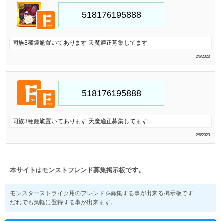
同族3種鍾馗置いてあります 天魔適正募集してます
2/6/2023
同族3種鍾馗置いてあります 天魔適正募集してます
2/6/2023
本サイトはモンストフレンド募集掲示板です。
モンスターストライク用のフレンドを募集する事が出来る掲示板です
だれでも気軽に登録する事が出来ます。