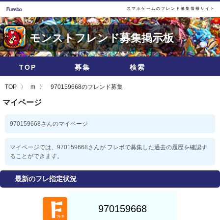
スマホゲームのフレンド募集情報サイト
モンストフレンド募集掲示板
TOP
募集
検索
TOP
m
970159668のフレンド募集
マイページ
970159668さんのマイページ
マイページでは、970159668さんが フレボで募集した過去の履歴を確認す
ることができます。
最新のフレ指定状況