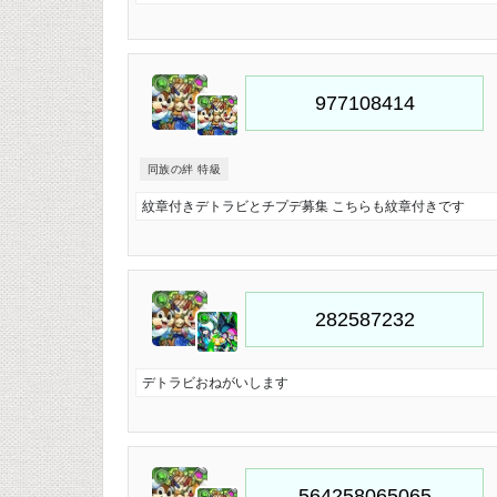
同族の絆 特級
紋章付きデトラビとチプデ募集 こちらも紋章付きです
デトラビおねがいします