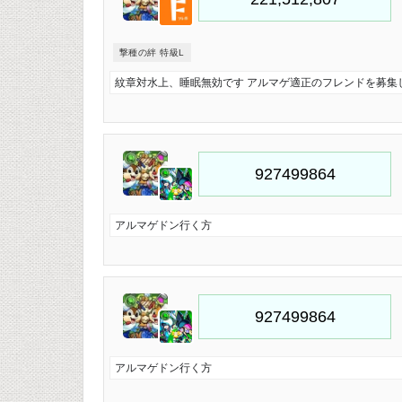
撃種の絆 特級L
紋章対水上、睡眠無効です アルマゲ適正のフレンドを募集
アルマゲドン行く方
アルマゲドン行く方