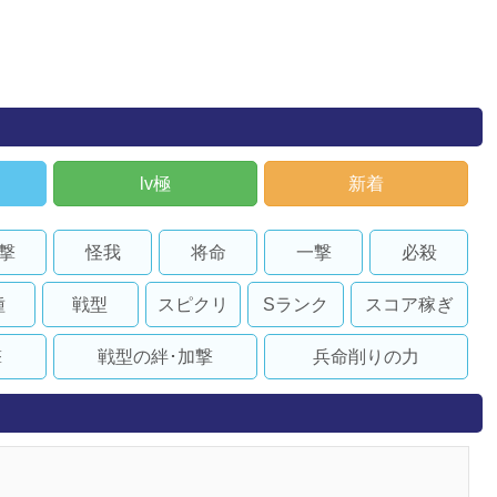
lv極
新着
撃
怪我
将命
一撃
必殺
種
戦型
スピクリ
Sランク
スコア稼ぎ
撃
戦型の絆･加撃
兵命削りの力