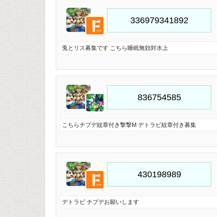
兎とリス募集です こちら睡眠無効対水上
こちらチプデ紋章付き撃撃M デトラビ紋章付き募集
デトラビ チプデお願いします