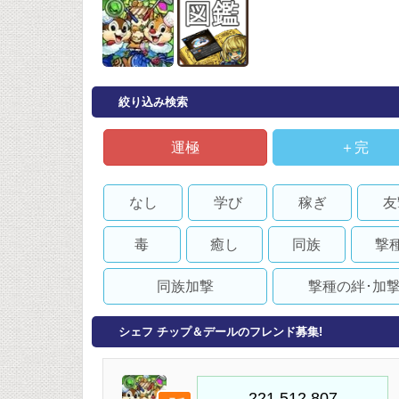
絞り込み検索
運極
＋完
なし
学び
稼ぎ
友
毒
癒し
同族
撃
同族加撃
撃種の絆･加
シェフ チップ＆デールのフレンド募集!