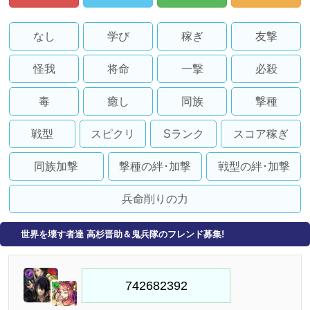
なし
学び
稼ぎ
友撃
怪我
将命
一撃
必殺
毒
癒し
同族
撃種
戦型
スピクリ
Sランク
スコア稼ぎ
同族加撃
撃種の絆･加撃
戦型の絆･加撃
兵命削りの力
世界を壊す者達 高杉晋助＆鬼兵隊のフレンド募集!