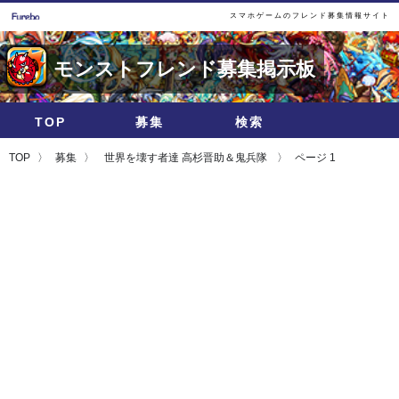
スマホゲームのフレンド募集情報サイト
モンストフレンド募集掲示板
TOP
募集
検索
TOP
募集
世界を壊す者達 高杉晋助＆鬼兵隊
ページ 1