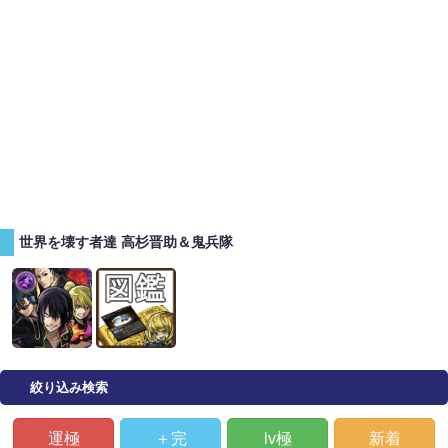
世界を壊す者達 高杉晋助＆鬼兵隊
絞り込み検索
運極
＋完
lv極
新着