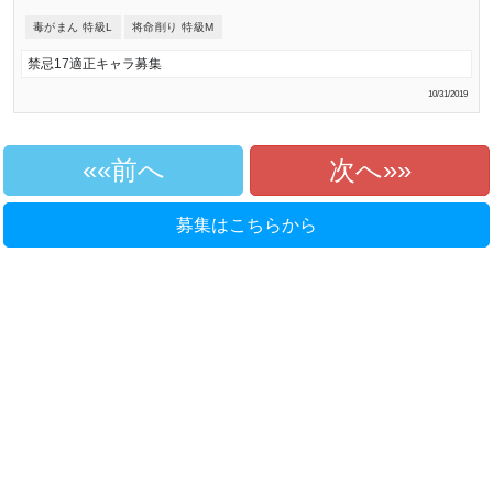
毒がまん 特級L
将命削り 特級M
禁忌17適正キャラ募集
10/31/2019
«前へ
次へ»
募集はこちらから