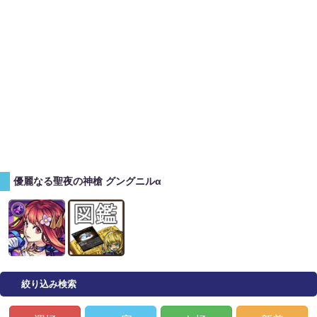
優麗なる聖夜の神槍 グングニルα
絞り込み検索