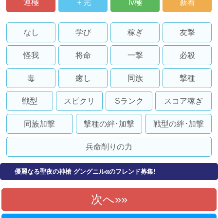
運極
＋完
lv極
新着
なし
学び
稼ぎ
友撃
怪我
将命
一撃
必殺
毒
癒し
同族
撃種
戦型
スピクリ
Sランク
スコア稼ぎ
同族加撃
撃種の絆･加撃
戦型の絆･加撃
兵命削りの力
優麗なる聖夜の神槍 グングニルαのフレンド募集!
次へ»