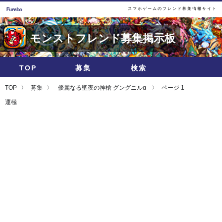
スマホゲームのフレンド募集情報サイト
モンストフレンド募集掲示板
TOP
募集
検索
TOP
募集
優麗なる聖夜の神槍 グングニルα
ページ 1
運極