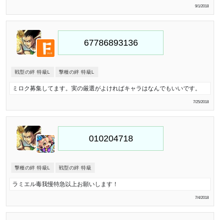
9/1/2018
戦型の絆 特級L
撃種の絆 特級L
ミロク募集してます。実の厳選がよければキャラはなんでもいいです。
7/25/2018
撃種の絆 特級L
戦型の絆 特級
ラミエル毒我慢特急以上お願いします！
7/4/2018