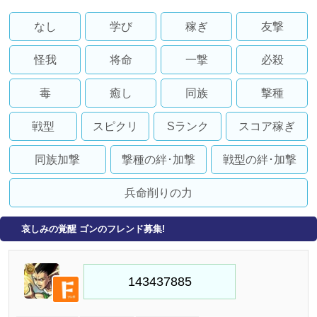
なし
学び
稼ぎ
友撃
怪我
将命
一撃
必殺
毒
癒し
同族
撃種
戦型
スピクリ
Sランク
スコア稼ぎ
同族加撃
撃種の絆･加撃
戦型の絆･加撃
兵命削りの力
哀しみの覚醒 ゴンのフレンド募集!