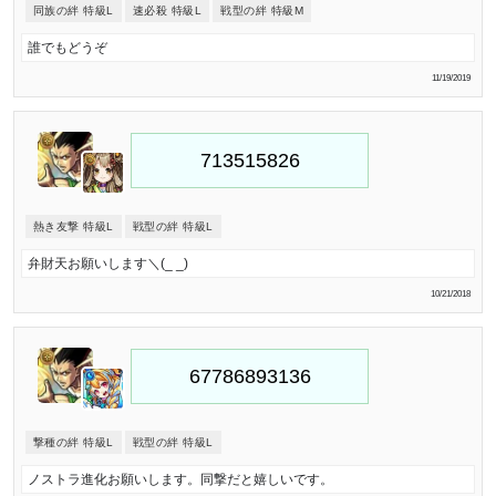
同族の絆 特級L
速必殺 特級L
戦型の絆 特級M
誰でもどうぞ
11/19/2019
熱き友撃 特級L
戦型の絆 特級L
弁財天お願いします＼(_ _)
10/21/2018
撃種の絆 特級L
戦型の絆 特級L
ノストラ進化お願いします。同撃だと嬉しいです。