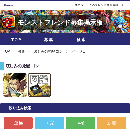
スマホゲームのフレンド募集情報サイト
モンストフレンド募集掲示板
TOP
募集
検索
TOP
募集
哀しみの覚醒 ゴン
ページ 1
哀しみの覚醒 ゴン
絞り込み検索
運極
＋完
lv極
新着