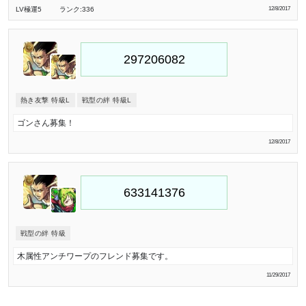
LV極
運5
ランク:336
12/8/2017
熱き友撃 特級L
戦型の絆 特級L
ゴンさん募集！
12/8/2017
戦型の絆 特級
木属性アンチワープのフレンド募集です。
11/29/2017