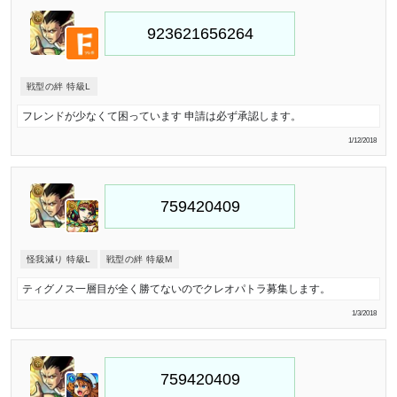
戦型の絆 特級L
フレンドが少なくて困っています 申請は必ず承認します。
1/12/2018
怪我減り 特級L
戦型の絆 特級M
ティグノス一層目が全く勝てないのでクレオパトラ募集します。
1/3/2018