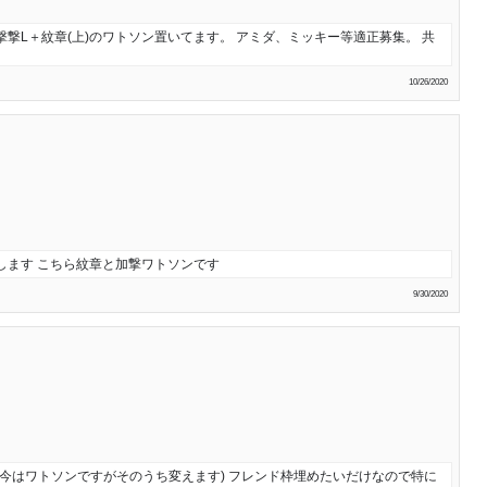
、撃撃L＋紋章(上)のワトソン置いてます。 アミダ、ミッキー等適正募集。 共
10/26/2020
します こちら紋章と加撃ワトソンです
9/30/2020
(今はワトソンですがそのうち変えます) フレンド枠埋めたいだけなので特に