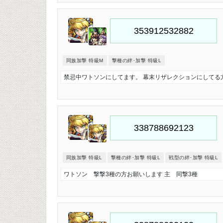
同族加撃 特級M
撃種の絆･加撃 特級L
禁忌中ワトソンにしてます。 幕末リザレクションにしてる
同族加撃 特級L
撃種の絆･加撃 特級L
戦型の絆･加撃 特級L
ワトソン 撃撃3種の方お願いします 主 同撃3種