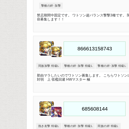
撃種の絆･加撃
禁忌期間中固定です。 ワトソン超バランス撃撃3種です。 
容募集します！！
同族加撃 特級L
撃種の絆･加撃 特級L
撃種の絆･加撃 特級L
那由マラしたいのでワトソン募集します。 こちらワトソン出
対弱 上 収檻回避 HWマスター 極
熱き友撃 特級L
撃種の絆･加撃 特級L
同族の絆 特級L