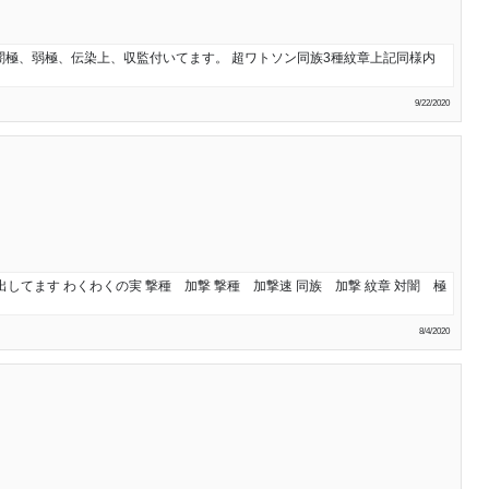
闇極、弱極、伝染上、収監付いてます。 超ワトソン同族3種紋章上記同様内
9/22/2020
してます わくわくの実 撃種 加撃 撃種 加撃速 同族 加撃 紋章 対闇 極
8/4/2020