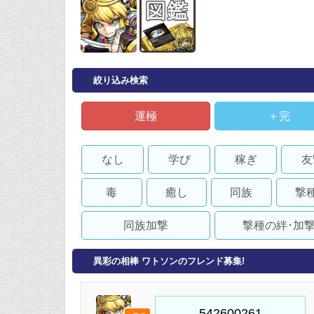
絞り込み検索
運極
＋完
なし
学び
稼ぎ
友
毒
癒し
同族
撃
同族加撃
撃種の絆･加
異彩の相棒 ワトソンのフレンド募集!