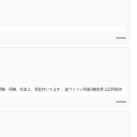
9/24/2020
闇極、弱極、伝染上、収監付いてます。 超ワトソン同族3種紋章上記同様内
9/24/2020