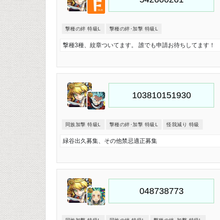
撃種の絆 特級L
撃種の絆･加撃 特級L
撃種3種、紋章ついてます。 誰でも申請お待ちしてます！
同族加撃 特級L
撃種の絆･加撃 特級L
怪我減り 特級
緑谷出久募集、その他禁忌適正募集