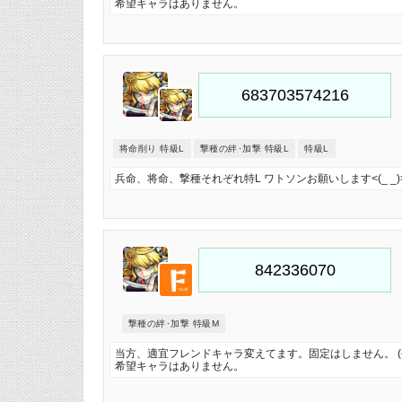
希望キャラはありません。
将命削り 特級L
撃種の絆･加撃 特級L
特級L
兵命、将命、撃種それぞれ特L ワトソンお願いします<(_ _)
撃種の絆･加撃 特級M
当方、適宜フレンドキャラ変えてます。固定はしません。 
希望キャラはありません。