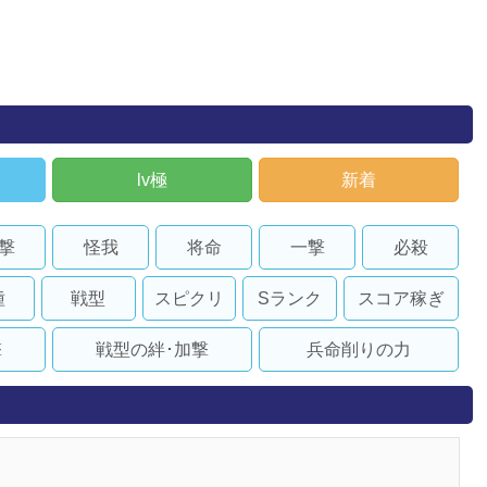
lv極
新着
撃
怪我
将命
一撃
必殺
種
戦型
スピクリ
Sランク
スコア稼ぎ
撃
戦型の絆･加撃
兵命削りの力