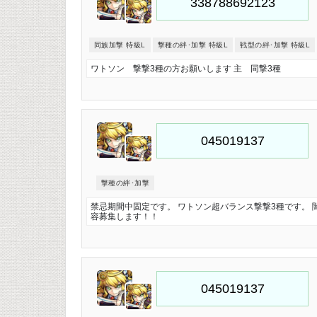
同族加撃 特級L
撃種の絆･加撃 特級L
戦型の絆･加撃 特級L
ワトソン 撃撃3種の方お願いします 主 同撃3種
撃種の絆･加撃
禁忌期間中固定です。 ワトソン超バランス撃撃3種です。 
容募集します！！