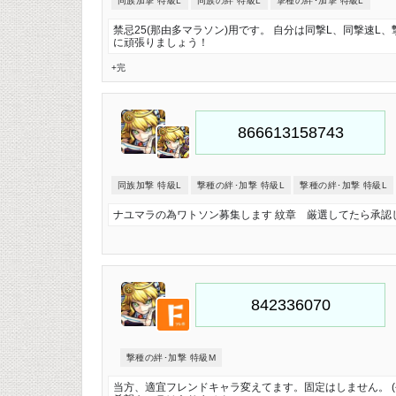
同族加撃 特級L
同族の絆 特級L
撃種の絆･加撃 特級L
禁忌25(那由多マラソン)用です。 自分は同撃L、同撃速L
に頑張りましょう！
+完
同族加撃 特級L
撃種の絆･加撃 特級L
撃種の絆･加撃 特級L
ナユマラの為ワトソン募集します 紋章 厳選してたら承認
撃種の絆･加撃 特級M
当方、適宜フレンドキャラ変えてます。固定はしません。 