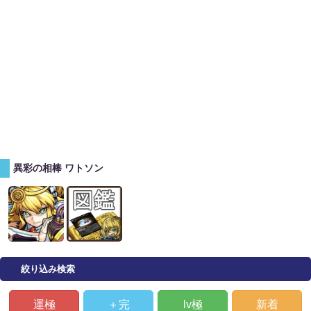
異彩の相棒 ワトソン
絞り込み検索
運極
＋完
lv極
新着