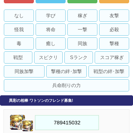
なし
学び
稼ぎ
友撃
怪我
将命
一撃
必殺
毒
癒し
同族
撃種
戦型
スピクリ
Sランク
スコア稼ぎ
同族加撃
撃種の絆･加撃
戦型の絆･加撃
兵命削りの力
異彩の相棒 ワトソンのフレンド募集!