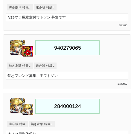
将命削り 特級L
速必殺 特級L
なゆマラ用紋章付ワトソン 募集です
5/4/2020
熱き友撃 特級L
速必殺 特級L
禁忌フレンド募集、主ワトソン
1/10/2020
速必殺 特級
熱き友撃 特級L