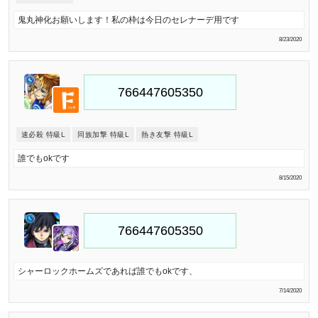
鬼丸神化お願いします！私の枠は今日のセレナーデ用です
8/23/2020
速必殺 特級L
同族加撃 特級L
熱き友撃 特級L
誰でもokです
8/15/2020
シャーロックホームズであれば誰でもokです、
7/14/2020