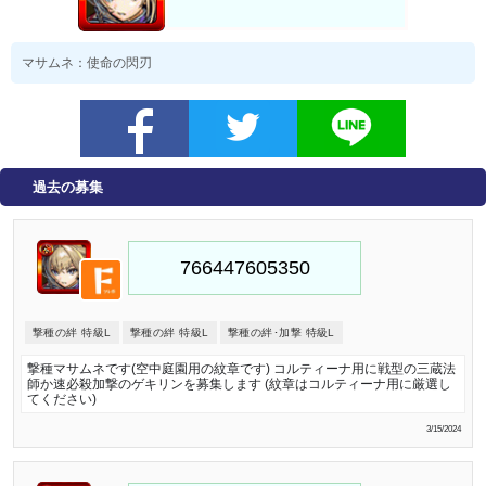
マサムネ：使命の閃刃
過去の募集
撃種の絆 特級L
撃種の絆 特級L
撃種の絆･加撃 特級L
撃種マサムネです(空中庭園用の紋章です) コルティーナ用に戦型の三蔵法
師か速必殺加撃のゲキリンを募集します (紋章はコルティーナ用に厳選し
てください)
3/15/2024