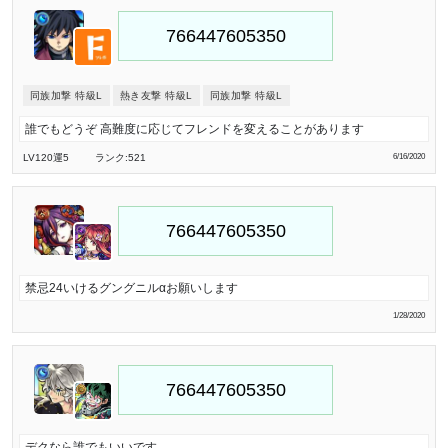
同族加撃 特級L
熱き友撃 特級L
同族加撃 特級L
誰でもどうぞ 高難度に応じてフレンドを変えることがあります
LV120
運5
ランク:521
6/16/2020
禁忌24いけるグングニルαお願いします
1/28/2020
デクなら誰でもいいです