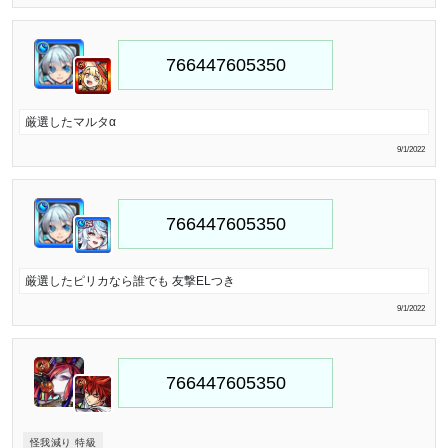
厳選したマルタα
9/1/2022
厳選したピリカなら誰でも 友撃ELつき
9/1/2022
怪我減り 特級