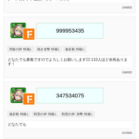
1/19/2022
同族の絆 特級L
熱き友撃 特級L
速必殺 特級L
どなたでも募集ですのでよろしくお願いします🙇‍♂️ 110人ほど余裕ありま
す！
1/18/2022
速必殺 特級L
戦型の絆 特級L
戦型の絆･加撃 特級L
どなたでも
1/17/2022