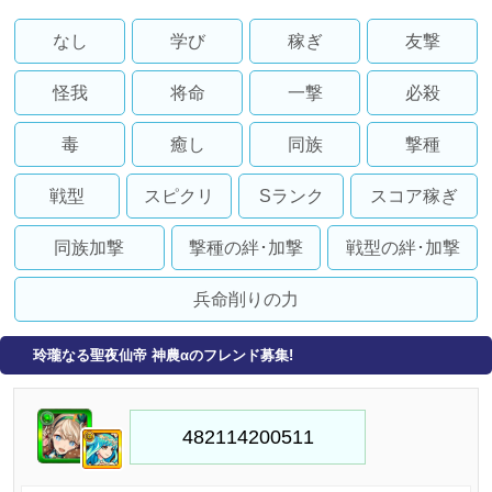
なし
学び
稼ぎ
友撃
怪我
将命
一撃
必殺
毒
癒し
同族
撃種
戦型
スピクリ
Sランク
スコア稼ぎ
同族加撃
撃種の絆･加撃
戦型の絆･加撃
兵命削りの力
玲瓏なる聖夜仙帝 神農αのフレンド募集!