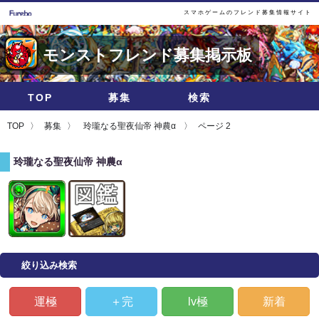
スマホゲームのフレンド募集情報サイト
モンストフレンド募集掲示板
TOP
募集
検索
TOP
募集
玲瓏なる聖夜仙帝 神農α
ページ 2
玲瓏なる聖夜仙帝 神農α
絞り込み検索
運極
＋完
lv極
新着