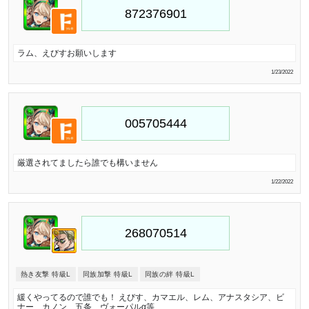
ラム、えびすお願いします
1/23/2022
厳選されてましたら誰でも構いません
1/22/2022
熱き友撃 特級L
同族加撃 特級L
同族の絆 特級L
緩くやってるので誰でも！ えびす、カマエル、レム、アナスタシア、ビ
ナー、カノン、五条、ヴォーパルα等