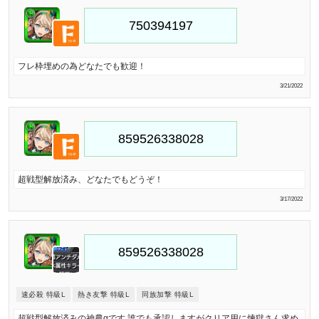
フレ枠埋めの為どなたでも歓迎！
3/21/2022
超戦型解放済み、どなたでもどうぞ！
3/17/2022
速必殺 特級L
熱き友撃 特級L
同族加撃 特級L
超戦型解放済みの神農αです 誰でも承認しますがクリア用に煉獄さん求め