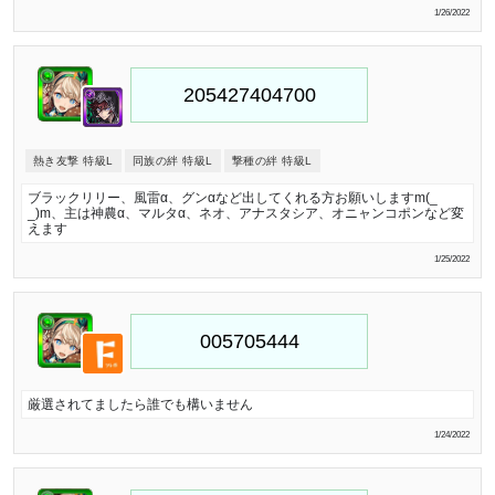
1/26/2022
熱き友撃 特級L
同族の絆 特級L
撃種の絆 特級L
ブラックリリー、風雷α、グンαなど出してくれる方お願いしますm(_
_)m、主は神農α、マルタα、ネオ、アナスタシア、オニャンコポンなど変
えます
1/25/2022
厳選されてましたら誰でも構いません
1/24/2022