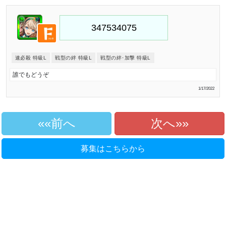
速必殺 特級L
戦型の絆 特級L
戦型の絆･加撃 特級L
誰でもどうぞ
1/17/2022
«前へ
次へ»
募集はこちらから