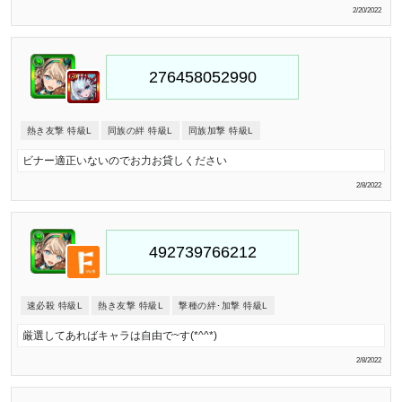
2/20/2022
熱き友撃 特級L
同族の絆 特級L
同族加撃 特級L
ビナー適正いないのでお力お貸しください
2/8/2022
速必殺 特級L
熱き友撃 特級L
撃種の絆･加撃 特級L
厳選してあればキャラは自由で~す(*^^*)
2/8/2022