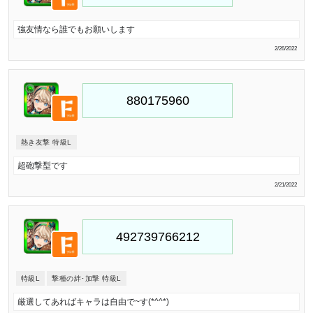
強友情なら誰でもお願いします
2/26/2022
熱き友撃 特級L
超砲撃型です
2/21/2022
特級L
撃種の絆･加撃 特級L
厳選してあればキャラは自由で~す(*^^*)