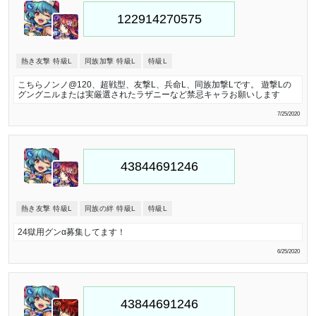
熱き友撃 特級L
同族加撃 特級L
特級L
こちらノンノ@120、超戦型、友撃L、兵命L、同族加撃Lです。 遊撃Lの
グングニルまたは実厳選されたラザニーなど禁忌キャラお願いします
7/25/2020
熱き友撃 特級L
同族の絆 特級L
特級L
24獄用グンα募集してます！
6/25/2020