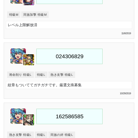
特級M
同族加撃 特級M
レベル上限解放済
11/8/2019
将命削り 特級L
特級L
熱き友撃 特級L
紋章もついててガチガチです。厳選文殊募集
10/29/2019
熱き友撃 特級L
特級L
同族の絆 特級L