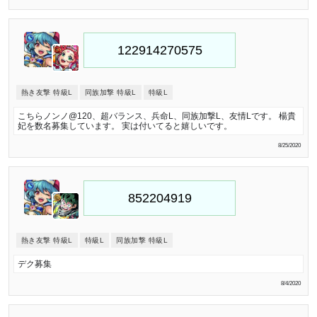
熱き友撃 特級L
同族加撃 特級L
特級L
こちらノンノ@120、超バランス、兵命L、同族加撃L、友情Lです。 楊貴
妃を数名募集しています。 実は付いてると嬉しいです。
8/25/2020
熱き友撃 特級L
特級L
同族加撃 特級L
デク募集
8/4/2020