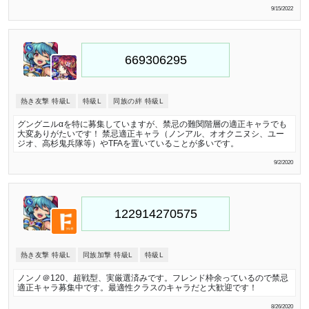
9/15/2022
熱き友撃 特級L
特級L
同族の絆 特級L
グングニルαを特に募集していますが、禁忌の難関階層の適正キャラでも
大変ありがたいです！ 禁忌適正キャラ（ノンアル、オオクニヌシ、ユー
ジオ、高杉鬼兵隊等）やTFAを置いていることが多いです。
9/2/2020
熱き友撃 特級L
同族加撃 特級L
特級L
ノンノ＠120、超戦型、実厳選済みです。フレンド枠余っているので禁忌
適正キャラ募集中です。最適性クラスのキャラだと大歓迎です！
8/26/2020