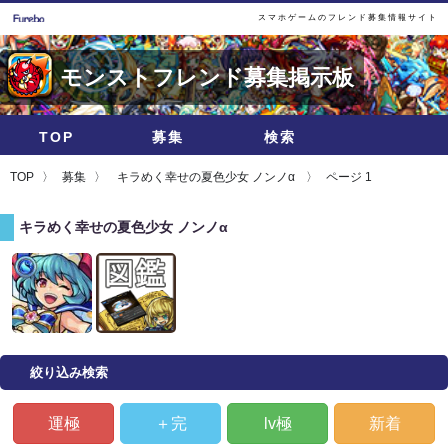
スマホゲームのフレンド募集情報サイト
モンストフレンド募集掲示板
TOP
募集
検索
TOP
募集
キラめく幸せの夏色少女 ノンノα
ページ 1
キラめく幸せの夏色少女 ノンノα
絞り込み検索
運極
＋完
lv極
新着