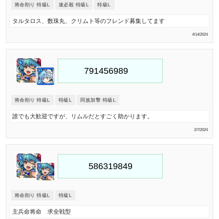
将命削り 特級L
速必殺 特級L
特級L
タルタロス、数珠丸、クリムト等のフレンド募集してます
4/14/2024
将命削り 特級L
特級L
同族加撃 特級L
誰でも大歓迎ですが、リムルだとすごく助かります。
2/7/2024
将命削り 特級L
特級L
主兵命将命 求全戦型