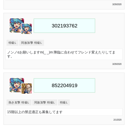
3/29/2020
特級L
同族加撃 特級L
ノンノ‪α‬お願いしますm(_ _)m 降臨に合わせてフレンド変えたりしてま
す。
3/29/2020
熱き友撃 特級L
同族加撃 特級L
特級L
15階以上の禁忌適正も募集してます
2/1/2020