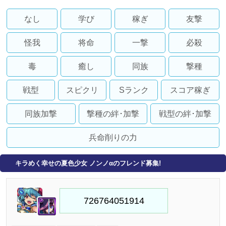
なし
学び
稼ぎ
友撃
怪我
将命
一撃
必殺
毒
癒し
同族
撃種
戦型
スピクリ
Sランク
スコア稼ぎ
同族加撃
撃種の絆･加撃
戦型の絆･加撃
兵命削りの力
キラめく幸せの夏色少女 ノンノαのフレンド募集!