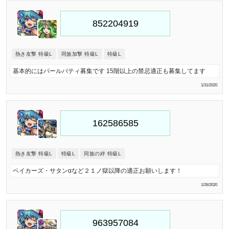
熱き友撃 特級L
同族加撃 特級L
特級L
基本的にはパールバティ募集です 15階以上の禁忌適正も募集してます
1/31/2020
熱き友撃 特級L
特級L
同族の絆 特級L
ベイカーズ・サタンαなど２１ノ獄以降の適正お願いします！
1/26/2020